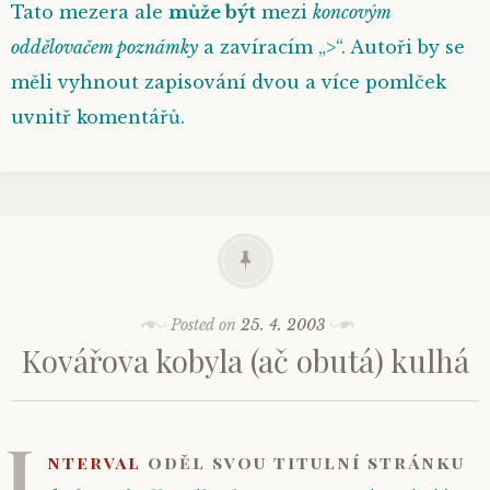
Tato mezera ale
může být
mezi
koncovým
oddělovačem poznámky
a zavíracím „>“. Autoři by se
měli vyhnout zapisování dvou a více pomlček
uvnitř komentářů.
Posted on
25. 4. 2003
Kovářova kobyla (ač obutá) kulhá
I
nterval
oděl svou titulní stránku