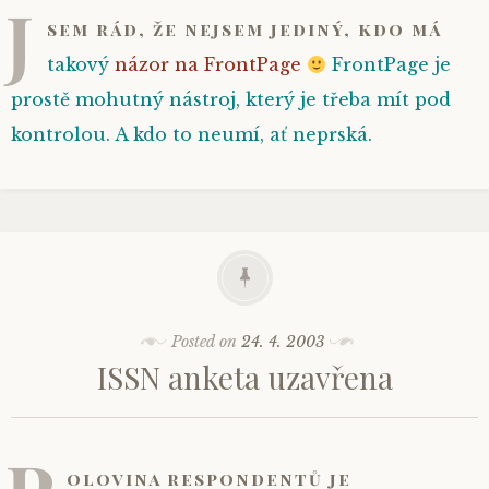
J
sem rád, že nejsem jediný, kdo má
takový
názor na FrontPage
FrontPage je
prostě mohutný nástroj, který je třeba mít pod
kontrolou. A kdo to neumí, ať neprská.
Posted on
24. 4. 2003
ISSN anketa uzavřena
olovina respondentů je