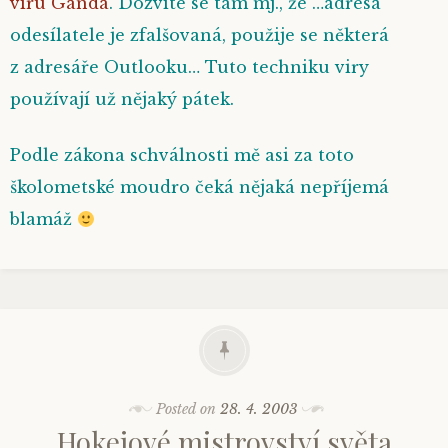
viru Ganda
. Dozvíte se tam mj., že
…adresa
odesílatele je zfalšovaná, použije se některá
z adresáře Outlooku…
Tuto techniku viry
používají už nějaký pátek.
Podle zákona schválnosti mě asi za toto
školometské moudro čeká nějaká nepříjemá
blamáž
Posted on
28. 4. 2003
Hokejové mistrovství světa