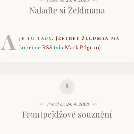
Posted on
25. 4. 2003
Nalaďte si Zeldmana
A
je to tady,
Jeffrey Zeldman
má
konečně
RSS
(via
Mark Pilgrim
).
Posted on
24. 4. 2003
Frontpejdžové souznění