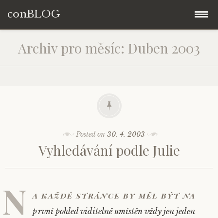
conBLOG
Skip
Archiv pro měsíc: Duben 2003
to
content
Posted on
30. 4. 2003
Vyhledávání podle Julie
N
a každé stránce by měl být na
první pohled viditelně umístěn vždy jen jeden