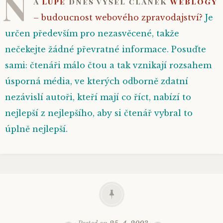
N
a
Lupě
dnes vyšel článek
Weblogy
– budoucnost webového zpravodajství?
Je
určen především pro nezasvěcené, takže
nečekejte žádné převratné informace. Posuďte
sami: čtenáři málo čtou a tak vznikají rozsahem
úsporná média, ve kterých odborně zdatní
nezávislí autoři, kteří mají co říct, nabízí to
nejlepší z nejlepšího, aby si čtenář vybral to
úplně nejlepší.