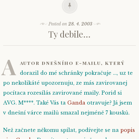
Posted on
28. 4. 2003
Ty debile…
A
autor dnešního e-mailu, který
dorazil do mé schránky pokračuje
…, uz te
po nekolikáté upozornuju, ze más zavirovanej
pocítaca rozesílás zavirované maily. Porid si
AVG. M****
. Také Vás ta
Ganda
otravuje? Já jsem
v dnešní várce mailů smazal nejméně 7 kousků.
Než začnete někomu spílat, podívejte se na
popis