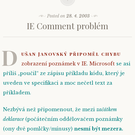
Posted on
28. 4. 2003
IE Comment problém
D
ušan Janovský připoměl chybu
zobrazení poznámek v IE
.
Microsoft
se asi
příliš „poučil“ ze zápisu
příkladu kódu
, který je
uveden ve specifikaci a moc nečetl text za
příkladem.
Nezbývá než připomenout, že mezi
začátkem
deklarace
(
počátečním oddělovačem poznámky
(ony dvě pomlčky/mínusy)
nesmí být
mezera
.