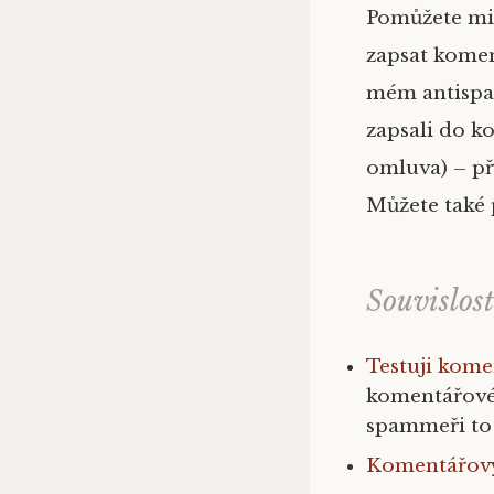
Pomůžete mi 
zapsat komen
mém antispam
zapsali do k
omluva) – př
Můžete také 
Souvislost
Testuji kom
komentářové
spammeři to 
Komentářový 