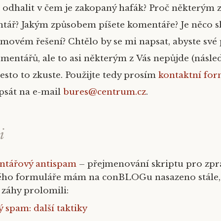
odhalit v čem je zakopaný hafák? Proč některým z
tář? Jakým způsobem píšete komentáře? Je něco s
ovém řešení? Chtělo by se mi napsat, abyste své
omentářů, ale to asi některým z Vás nepůjde (násle
esto to zkuste. Použijte tedy prosím
kontaktní for
psát na e-mail
bures@centrum.cz
.
i
entářový antispam
– přejmenování skriptu pro zpr
ho formuláře mám na conBLOGu nasazeno stále, 
záhy prolomili:
spam: další taktiky