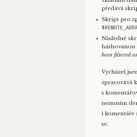
vkládám ha
předává skri
Skript pro z
$REMOTE_ADD
Následně skr
hashovanou h
been filtered 
Vycházel jse
zpracovává k
s komentářov
nemusím denn
i komentáře
se.