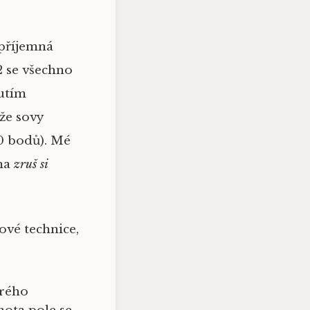
epříjemná
2 se všechno
utím
 že
sovy
10 bodů). Mé
éma
zruš si
ové technice,
erého