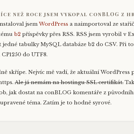
více než roce jsem vykopal conBLOG z h
nstaloval jsem
WordPress
a naimportoval ze staři
stému
b2
příspěvky přes RSS. RSS jsem vyrobil v E
t jedné tabulky MySQL databáze b2 do CSV. Při t
l CP1250 do UTF8.
ně skřípe. Nejvíc mě vadí, že aktuální WordPress p
https.
Ale já nemám na hostingu SSL certifikát.
Tak
sob, jak dostat na conBLOG komentáře
z původníh
pravené téma. Zatím je to hodně syrové.