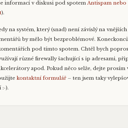
e informací v diskusi pod spotem
Antispam nebo
t
).
edy na systém, který (snad) není závislý na vnějších
omentářů by mělo být bezproblémové. Koneckonců
komentářích pod tímto spotem. Chtěl bych poprosi
využívají různé firewally šachující s ip adresami, přip
akcelerátory apod. Pokud něco selže, dejte prosím
užijte
kontaktní formulář
– ten jsem taky vylepšov
:-).