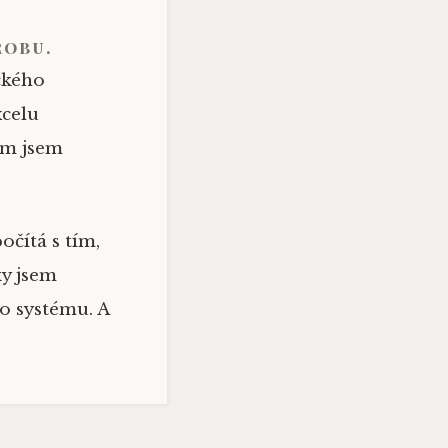
robu.
čkého
xcelu
om jsem
očítá s tím,
y jsem
o systému
. A