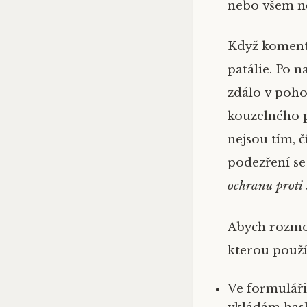
nebo všem ně
Když komentá
patálie. Po 
zdálo v poh
kouzelného p
nejsou tím, č
podezření se
ochranu proti
Abych rozmot
kterou použ
Ve formuláři