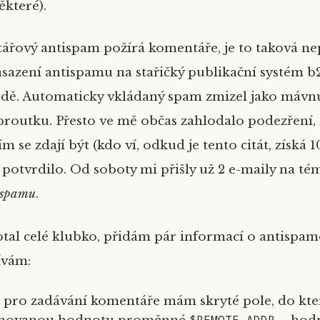
které).
řový antispam požírá komentáře, je to taková n
nasazení antispamu na stařičký publikační systém b
odě. Automaticky vkládaný spam zmizel jako mávn
routku. Přesto ve mě občas zahlodalo podezření,
ím se zdají být
(kdo ví, odkud je tento citát, získá 
 potvrdilo. Od soboty mi přišly už 2 e-maily na t
 spamu
.
al celé klubko, přidám pár informací o antispam
ívám:
 pro zadávání komentáře mám skryté pole, do kt
$REMOTE_ADDR