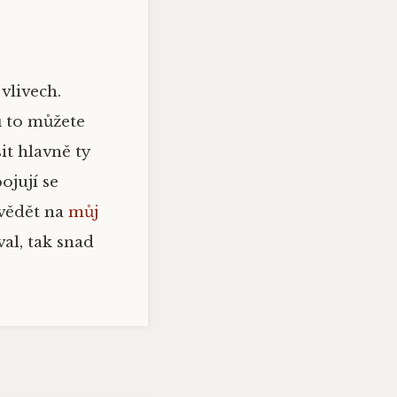
 vlivech.
 to můžete
t hlavně ty
ojují se
 vědět na
můj
al, tak snad