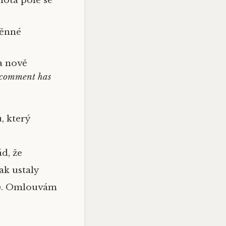
ota pole se
měnné
a nově
 comment has
, který
d, že
ak ustaly
í). Omlouvám