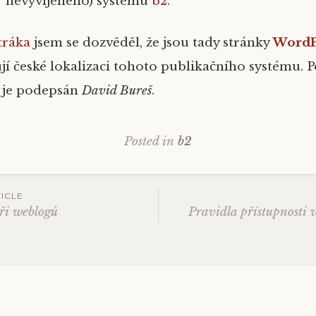
nevyvíjeného) systému
b2
.
tráka
jsem se dozvěděl, že jsou tady stránky
WordP
ují české lokalizaci tohoto publikačního systému. 
 je podepsán
David Bureš
.
Posted in
b2
ICLE
áři weblogů
Pravidla přístupnosti 
ation