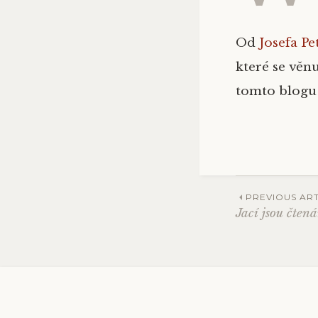
Od
Josefa Pe
které se věn
tomto blogu
PREVIOUS ART
Jací jsou čten
Post
navig