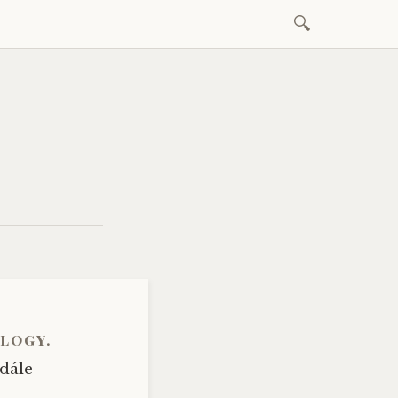
Vyhledávání
Skip
to
content
logy.
 dále