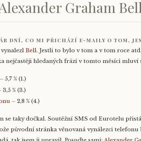
Alexander Graham Bel
pár dní, co mi přichází e-maily o tom, je
 vynalezl
Bell
. Jestli to bylo v tom a v tom roce atd
ika nejčastěji hledaných frází v tomto měsíci mluví
– 5,7 % (1.)
 3,5 % (3.)
fonu
– 2,8 % (4.)
em se taky dočkal. Soutěžní SMS od Eurotelu přist
ože původní stránka věnovaná vynálezci telefonu 
á, tak jsem ji upravil. Posuďte sami:
Alexander G