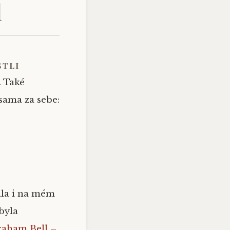
l
stli
. Také
 sama za sebe:
ála i na mém
byla
raham Bell –