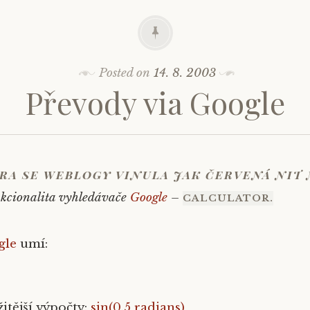
Posted on
14. 8. 2003
Převody via Google
ra se weblogy vinula jak červená nit
kcionalita vyhledávače
Google
–
CALCULATOR.
gle
umí:
itější výpočty:
sin(0.5 radians)