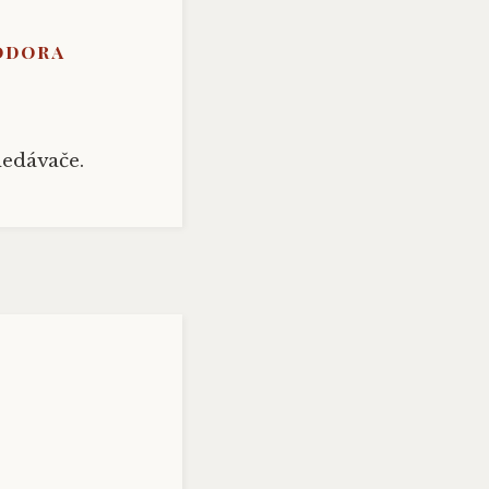
odora
edávače.