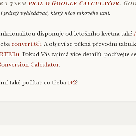
ra jsem
psal o Google Calculator
. Go
í jediný vyhledávač, který něco takového umí.
kcionalitou disponuje od letošního května také
třeba
convert:6ft
. A objeví se pěkná převodní tabul
VERTERu
. Pokud Vás zajímá více detailů, podívejte s
onversion Calculator
.
í také počítat: co třeba
1+2
?