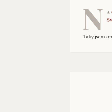
N
a
S
Taky jsem op