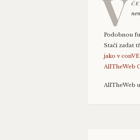
V
če
nen
Podobnou fun
Stačí zadat 
jako v con
AllTheWeb C
AllTheWeb um