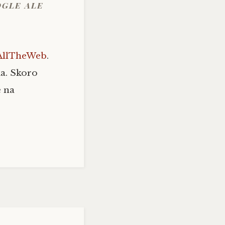
ogle ale
AllTheWeb
.
ka. Skoro
e na