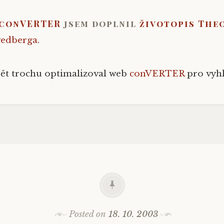
conVERTER
jsem doplnil
životopis The
vedberga
.
ět trochu optimalizoval web
conVERTER
pro vyhl
Posted on
18. 10. 2003