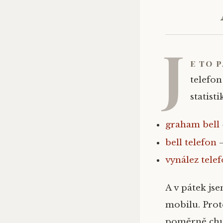
J
e to 
telefon
statist
graham bell
bell telefon
–
vynález tele
A v pátek js
mobilu. Prot
poměrně chud