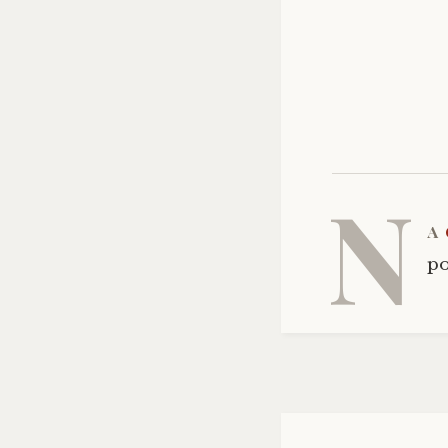
N
a
po