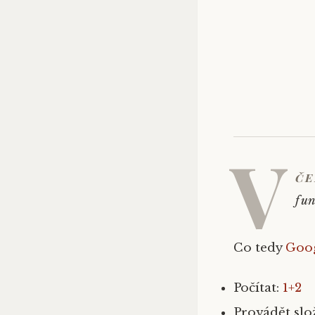
V
če
fun
Co tedy
Goo
Počítat:
1+2
Provádět slož