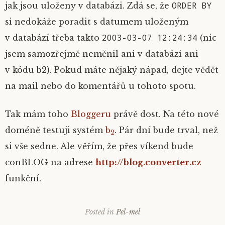
ORDER BY
jak jsou uloženy v databázi. Zdá se, že
si nedokáže poradit s datumem uloženým
2003-03-07 12:24:34
v databází třeba takto
(nic
jsem samozřejmě neměnil ani v databázi ani
v kódu b2). Pokud máte nějaký nápad, dejte vědět
na mail nebo do komentářů u tohoto spotu.
Tak mám toho
Bloggeru
právě dost. Na této nové
doméně testuji systém
b
. Pár dní bude trval, než
2
si vše sedne. Ale věřím, že přes víkend bude
conBLOG na adrese
http://blog.converter.cz
funkční.
Posted in
Pel-mel