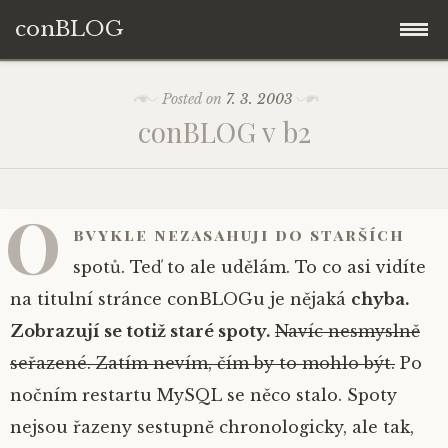
conBLOG
Skip
Posted on
7. 3. 2003
to
conBLOG v b2
content
O
bvykle nezasahuji do starších
spotů. Teď to ale udělám. To co asi vidíte
na titulní stránce conBLOGu je nějaká
chyba.
Zobrazují se totiž staré spoty.
Navíc nesmyslně
seřazené. Zatím nevím, čím by to mohlo být.
Po
nočním restartu MySQL se něco stalo. Spoty
nejsou řazeny sestupně chronologicky, ale tak,