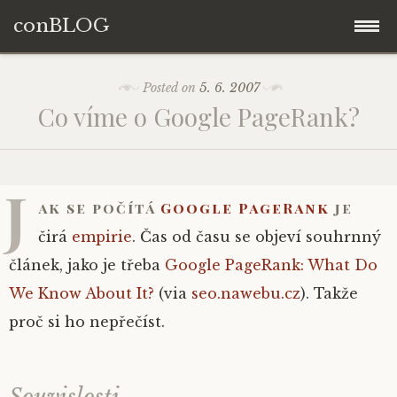
conBLOG
Skip
Posted on
5. 6. 2007
to
Co víme o Google PageRank?
content
J
ak se počítá
Google PageRank
je
čirá
empirie
. Čas od času se objeví souhrnný
článek, jako je třeba
Google PageRank: What Do
We Know About It?
(via
seo.nawebu.cz
). Takže
proč si ho nepřečíst.