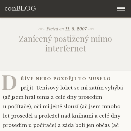
conBLOG
Skip
Posted on
11. 8. 2007
to
Zanícený postižený mimo
content
interfernet
D
říve nebo později to muselo
přijít. Tenisový loket se mi zatím vyhýbá
(ač jsem hrál tenis a celé dny prosedím
u počítače), oči mi ještě slouží (ač jsem mnoho
let proseděl a proležel nad knihami a celé dny
prosedím u počítače) a záda bolí jen občas (ač