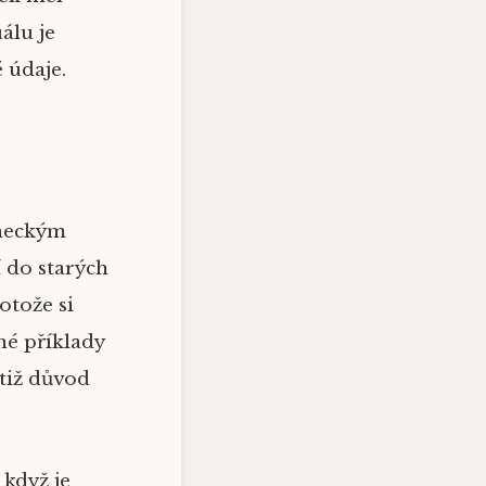
álu je
 údaje.
eneckým
 do starých
otože si
né příklady
tiž důvod
 když je