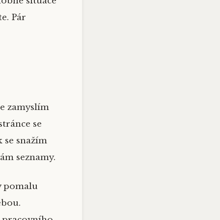
odobné situace
e. Pár
se zamyslím
stránce se
k se snažím
ívám seznamy.
y pomalu
ebou.
m pracovního