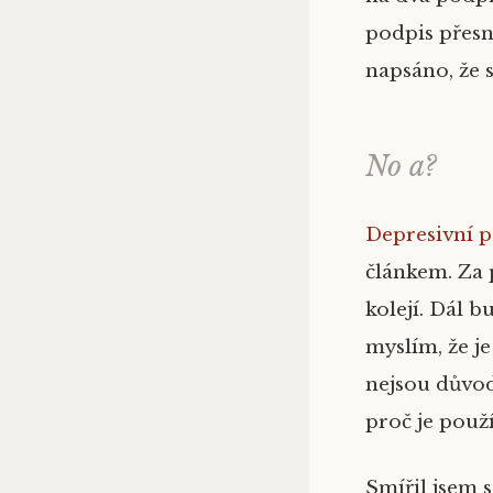
podpis přesn
napsáno, že 
No a?
Depresivní p
článkem. Za 
kolejí. Dál 
myslím, že j
nejsou důvod
proč je použí
Smířil jsem s