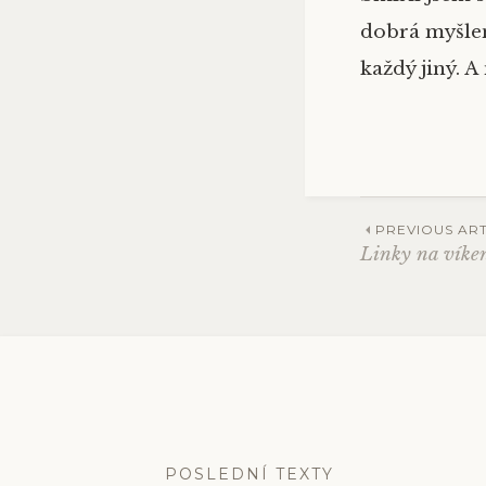
dobrá myšlen
každý jiný. A
PREVIOUS ART
Linky na víke
Post
navig
POSLEDNÍ TEXTY