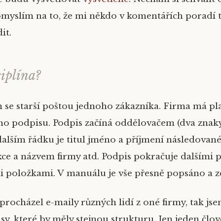
omyslím na to, že mi někdo v komentářích poradí
it.
ciplína?
m se starší poštou jednoho zákazníka. Firma má pl
o podpisu. Podpis začíná oddělovačem (dva znak
dalším řádku je titul jméno a příjmení následova
e a názvem firmy atd. Podpis pokračuje dalšími 
i položkami. V manuálu je vše přesně popsáno a 
procházel e-maily různých lidí z oné firmy, tak js
sy, které by měly stejnou strukturu. Jen jeden člo