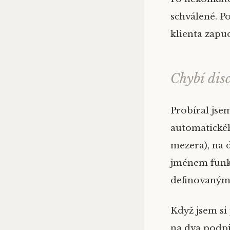
schválené. P
klienta zapud
Chybí dis
Probíral jse
automatickéh
mezera), na 
jménem funkc
definovaným
Když jsem si 
na dva podpi