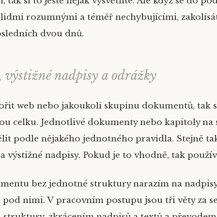
 tak si to ještě nějak vysvětlíte. Ale když se do p
s lidmi rozumnými a téměř nechybujícími, zakolísát
osledních dvou dnů.
, výstižné nadpisy a odrážky
ořit web nebo jakoukoli skupinu dokumentů, tak 
ou celku. Jednotlivé dokumenty nebo kapitoly na 
lit podle nějakého jednotného pravidla. Stejně ta
é a výstižné nadpisy. Pokud je to vhodně, tak použ
umentu bez jednotné struktury narazím na nadpis
t pod nimi. V pracovním postupu jsou tři věty za s
struktury, zkrácením nadpisů a textů a převode