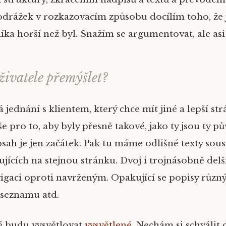
odrážek v rozkazovacím způsobu docílím toho, že
íka horší než byl. Snažím se argumentovat, ale asi
živatele přemýšlet?
 jednání s klientem, který chce mít jiné a lepší str
e pro to, aby byly přesně takové, jako ty jsou ty p
bsah je jen začátek. Pak tu máme odlišné texty sou
jících na stejnou stránku. Dvoj i trojnásobně delší
igaci oproti navrženým. Opakující se popisy růz
 seznamu atd.
é budu vysvětlovat
vysvětlené
. Nechám si schválit 