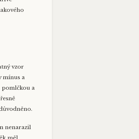
 takového
atný vzor
y mínus a
né pomlčkou a
přesně
zdůvodněno.
em nenarazil
věk měl