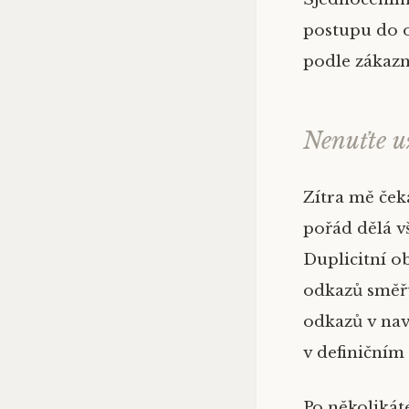
postupu do 
podle zákazn
Nenuťte u
Zítra mě čeká
pořád dělá vš
Duplicitní o
odkazů směřu
odkazů v nav
v definičním
Po několikát