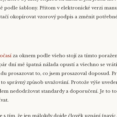
ě podle šablony. Přitom v elektronické verzi manu
stačí okopírovat vzorový podpis a změnit potřebné
očasí
za oknem podle všeho stojí za tímto poraž
pár dní mě špatná nálada opustí a všechno se vrátí
budu prosazovat to, co jsem prosazoval doposud. Pr
e to správný způsob uvažování. Protože výše uvede
em nedodržovat standardy a doporučení. Je to to
vat.
e s tím, že jen málokdy dojde člověk uznání (navíc,