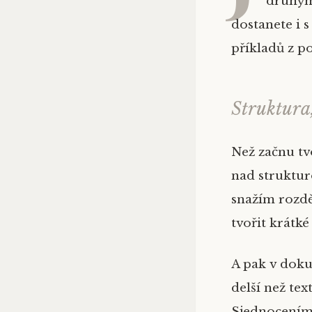
druhým,
dostanete i 
příkladů z p
Struktura
Než začnu tv
nad struktur
snažím rozdě
tvořit krátk
A pak v dok
delší než tex
Sjednocením 