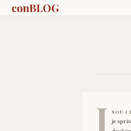
conBLOG
J
sou c
je sprá