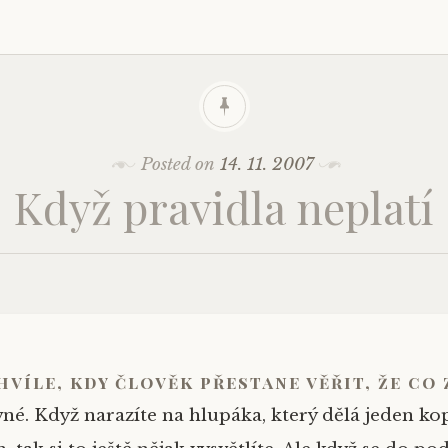
Posted on
14. 11. 2007
Když pravidla neplatí
hvíle, kdy člověk přestane věřit, že co 
vné. Když narazíte na hlupáka, který dělá jeden ko