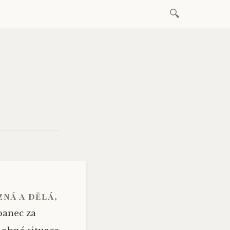
Vyhledávání
Skip
to
content
zná a dělá,
panec za