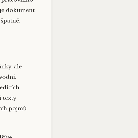
 je dokument
 špatně.
ánky, ale
ůvodní.
sedících
 texty
ných pojmů
dříve