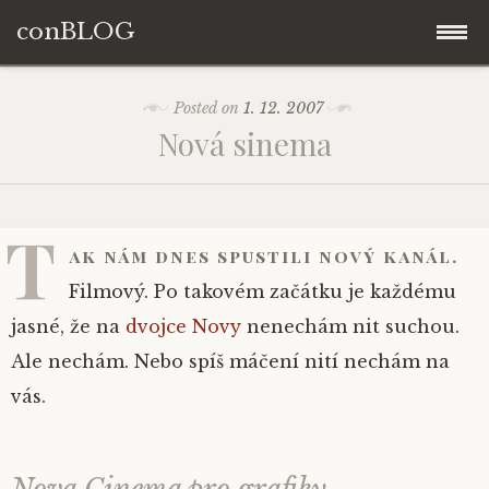
conBLOG
Skip
Posted on
1. 12. 2007
to
Nová sinema
content
T
ak nám dnes spustili nový kanál.
Filmový. Po takovém začátku je každému
jasné, že na
dvojce Novy
nenechám nit suchou.
Ale nechám. Nebo spíš máčení nití nechám na
vás.