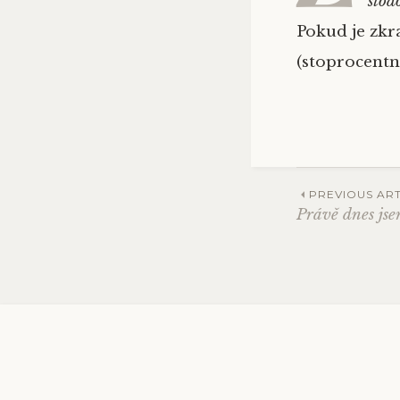
stod
Pokud je zkr
(stoprocentn
PREVIOUS ART
Právě dnes js
Post
navig