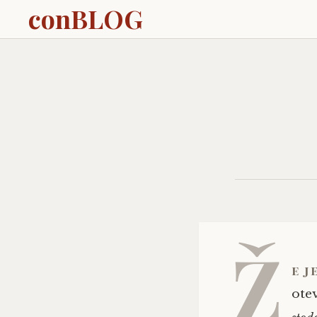
conBLOG
Ž
e j
ote