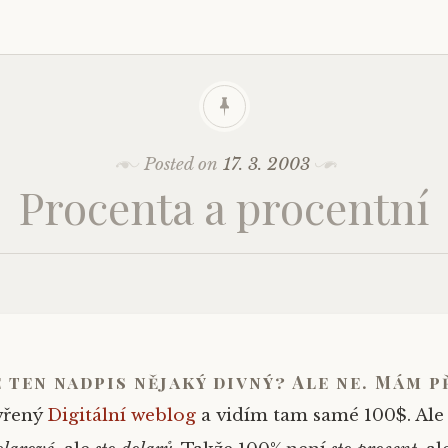
Posted on
17. 3. 2003
Procenta a procentní
e ten nadpis nějaký divný? Ale ne. Mám 
vřený
Digitální weblog
a vidím tam samé
100$
. Al