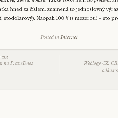
olarové,
ale
sto dolarů.
Takže 100% není
sto procent
, a
atka hned za číslem, znamená to jednoslovný výra
í, stodolarový). Naopak 100 % (s mezerou) = sto pr
Posted in
Internet
ICLE
em na PraveDnes
Weblogy CZ: CB
odkazo
ation