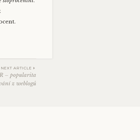
le
stoprocentní
.
z
ocent.
NEXT ARTICLE
R – popularita
vání z weblogů