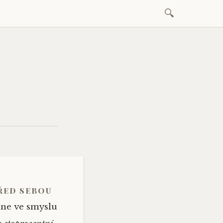
Vyhledávání
Skip
to
content
před sebou
e ne ve smyslu