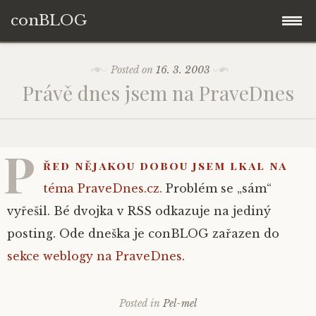
conBLOG
Skip
Posted on
16. 3. 2003
to
Právě dnes jsem na PraveDnes
content
P
řed nějakou dobou jsem lkal na
téma PraveDnes.cz.
Problém se „sám“
vyřešil. Bé dvojka v RSS odkazuje na jediný
posting. Ode dneška je conBLOG zařazen do
sekce weblogy na PraveDnes
.
Posted in
Pel-mel