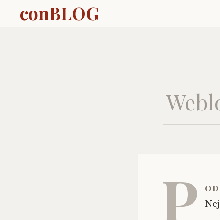
conBLOG
Weblo
P
od
Nej