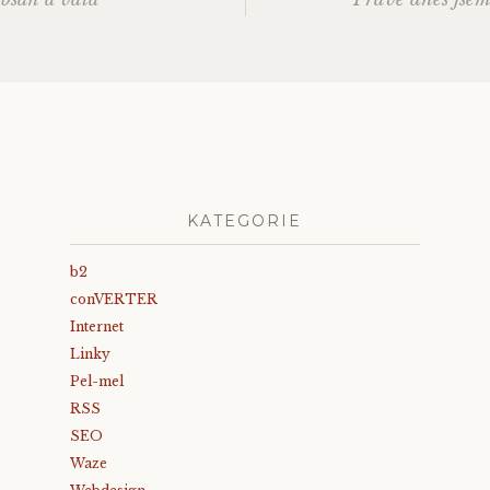
ation
KATEGORIE
b2
conVERTER
Internet
Linky
Pel-mel
RSS
SEO
Waze