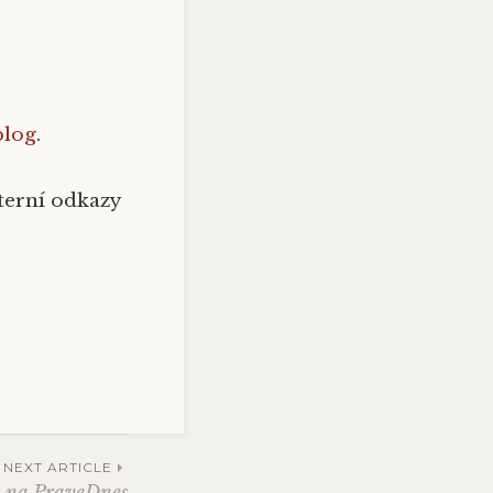
blog
.
nterní odkazy
NEXT ARTICLE
m na PraveDnes