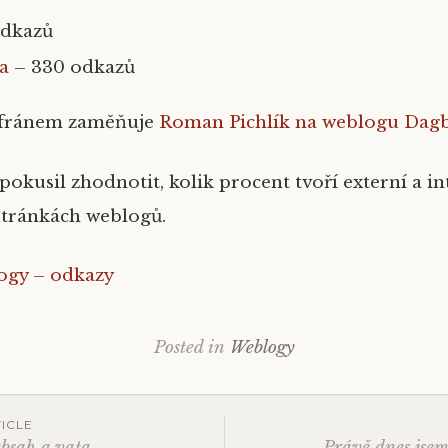
odkazů
ka
– 330 odkazů
afránem zaměňuje
Roman Pichlík na weblogu Dag
pokusil zhodnotit, kolik procent tvoří externí a i
 stránkách weblogů.
ogy – odkazy
Posted in
Weblogy
ICLE
bsah a vata
Právě dnes jse