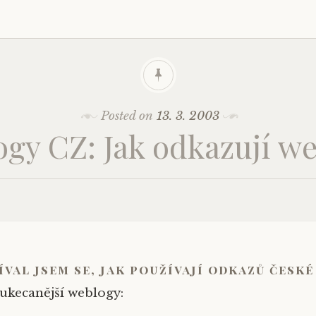
Posted on
13. 3. 2003
gy CZ: Jak odkazují w
íval jsem se, jak používají odkazů česk
ukecanější weblogy: