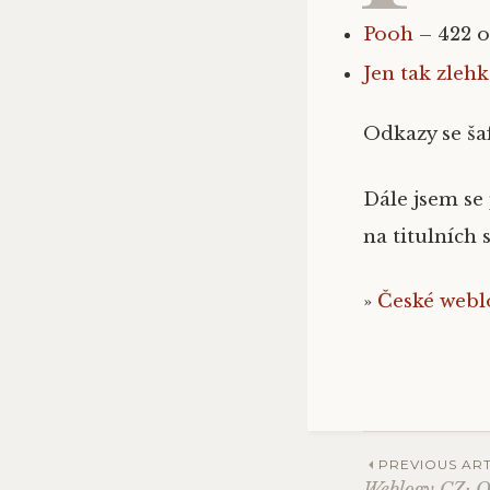
Pooh
– 422 
Jen tak zleh
Odkazy se š
Dále jsem se 
na titulních
»
České webl
PREVIOUS ART
Weblogy CZ: O