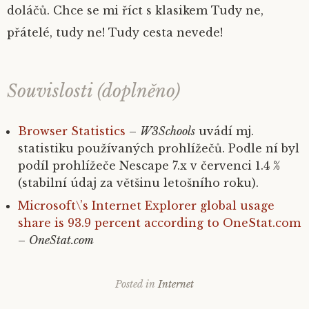
doláčů. Chce se mi říct s klasikem
Tudy ne,
přátelé, tudy ne! Tudy cesta nevede!
Souvislosti (doplněno)
Browser Statistics
–
W3Schools
uvádí mj.
statistiku používaných prohlížečů. Podle ní byl
podíl prohlížeče Nescape 7.x v červenci 1.4 %
(stabilní údaj za většinu letošního roku).
Microsoft\’s Internet Explorer global usage
share is 93.9 percent according to OneStat.com
–
OneStat.com
Posted in
Internet