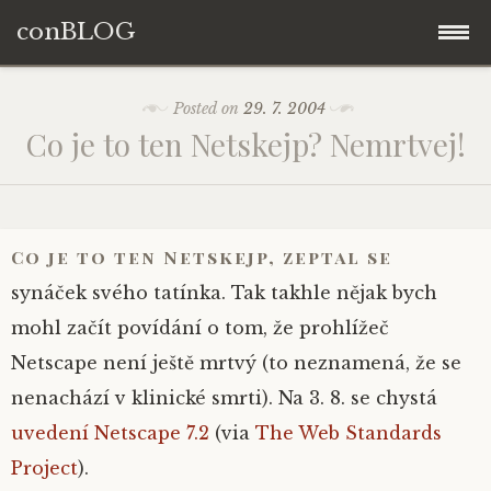
conBLOG
Skip
Posted on
29. 7. 2004
to
Co je to ten Netskejp? Nemrtvej!
content
Co je to ten Netskejp
, zeptal se
synáček svého tatínka. Tak takhle nějak bych
mohl začít povídání o tom, že prohlížeč
Netscape není ještě mrtvý (to neznamená, že se
nenachází v klinické smrti). Na 3. 8. se chystá
uvedení Netscape 7.2
(via
The Web Standards
Project
).